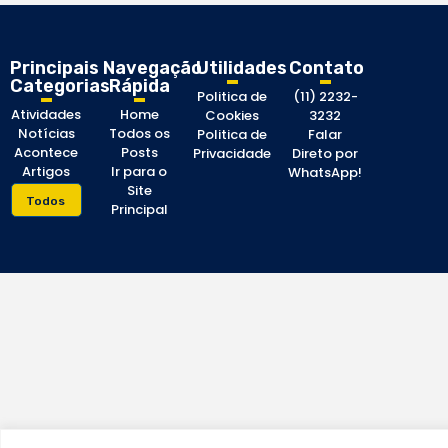
Principais
Navegação
Utilidades
Contato
Categorias
Rápida
Politica de
(11) 2232-
Atividades
Home
Cookies
3232
Notícias
Todos os
Politica de
Falar
Acontece
Posts
Privacidade
Direto por
Artigos
Ir para o
WhatsApp!
Site
Todos
Principal