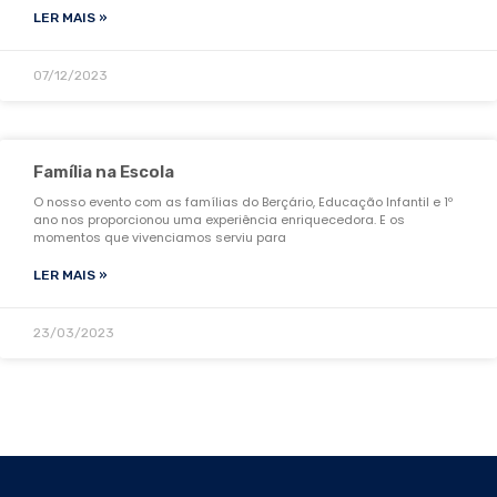
LER MAIS »
07/12/2023
Família na Escola
O nosso evento com as famílias do Berçário, Educação Infantil e 1º
ano nos proporcionou uma experiência enriquecedora. E os
momentos que vivenciamos serviu para
LER MAIS »
23/03/2023