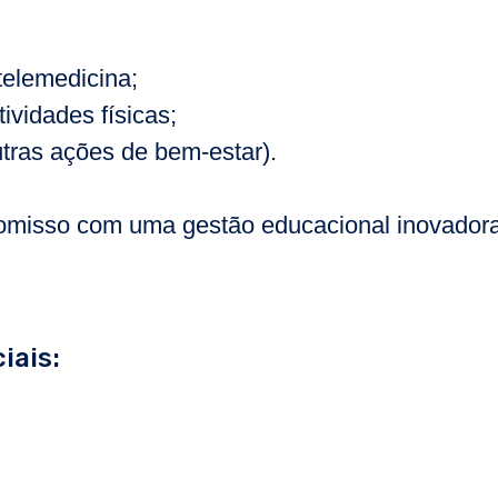
telemedicina;
ividades físicas;
utras ações de bem-estar).
omisso com uma gestão educacional inovadora
iais: