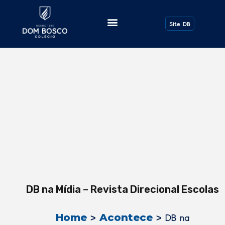
Todos os Posts
Site DB
DB na Mídia – Revista Direcional Escolas
Home
Acontece
>
>
DB na