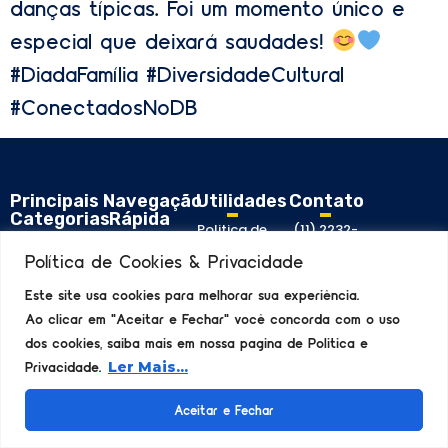
danças típicas. Foi um momento único e
especial que deixará saudades!
#DiadaFamília #DiversidadeCultural
#ConectadosNoDB
Principais
Navegação
Utilidades
Contato
Categorias
Rápida
Politica de
(11) 2232-
Atividades
Home
Cookies
3232
Política de Cookies & Privacidade
Notícias
Todos os
Politica de
Falar
Acontece
Posts
Privacidade
Direto por
Este site usa cookies para melhorar sua experiência.
Artigos
Ir para o
WhatsApp!
Ao clicar em "Aceitar e Fechar" você concorda com o uso
Site
Todos
Principal
dos cookies, saiba mais em nossa pagina de Politica e
Privacidade.
Ler Mais...
Aceitar e Fechar