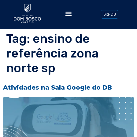
Todos os Posts
Site DB
Tag:
ensino de
referência zona
norte sp
Atividades na Sala Google do DB