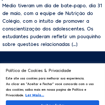
Médio tiveram um dia de bate-papo, dia 31
de maio, com a equipe de Nutrição do
Colégio, com o intuito de promover a
conscientização dos adolescentes. Os
estudantes puderam refletir um pouquinho
sobre questões relacionadas […]
Principais
Navegação
Utilidades
Contato
Política de Cookies & Privacidade
Categorias
Rápida
Politica de
(11) 2232-
Atividades
Home
Cookies
3232
Este site usa cookies para melhorar sua experiência.
Notícias
Todos os
Politica de
Falar
Ao clicar em "Aceitar e Fechar" você concorda com o uso
Acontece
Posts
Privacidade
Direto por
dos cookies, saiba mais em nossa pagina de Politica e
Artigos
Ir para o
WhatsApp!
Site
Privacidade.
Ler Mais...
Todos
Principal