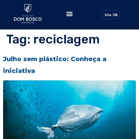
Todos os Posts
Site DB
Tag:
reciclagem
Julho sem plástico: Conheça a
iniciativa