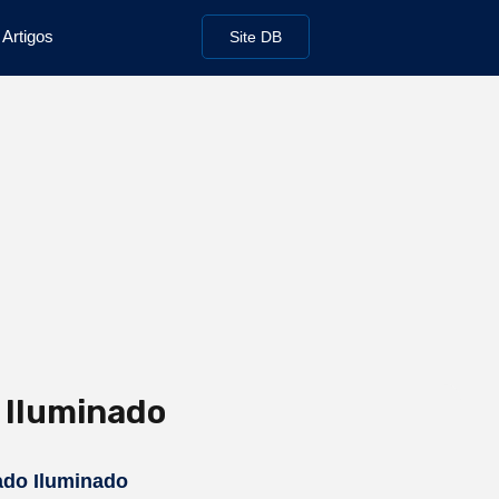
Artigos
Site DB
o Iluminado
tado Iluminado