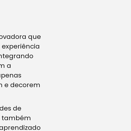
novadora que
 experiência
Integrando
om a
 apenas
em e decorem
ades de
mas também
o aprendizado