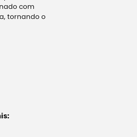
minado com
ta, tornando o
is: