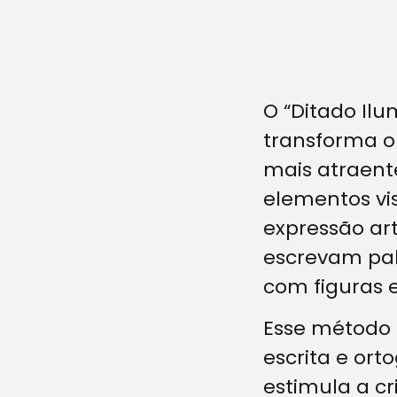
O “Ditado Il
transforma o
mais atraente
elementos vis
expressão art
escrevam pal
com figuras 
Esse método 
escrita e ort
estimula a cr