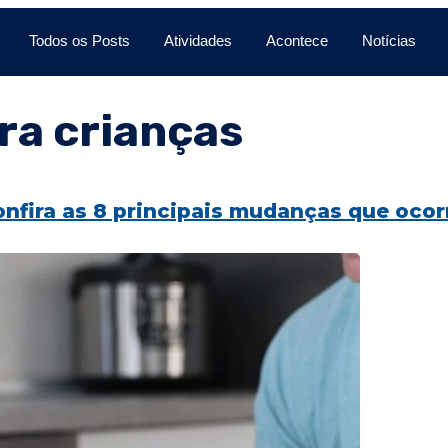
Todos os Posts
Atividades
Acontece
Notícias
ra crianças
onfira as 8 principais mudanças que oco