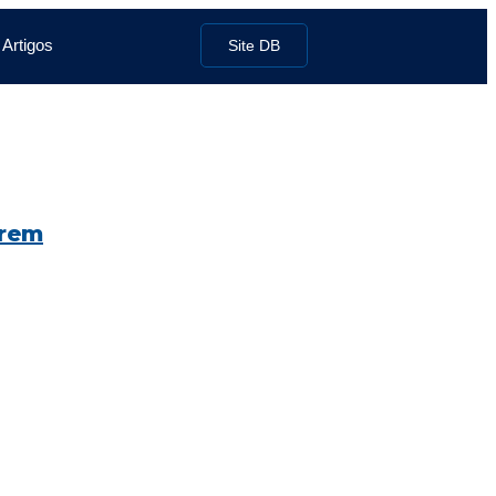
Artigos
Site DB
rrem