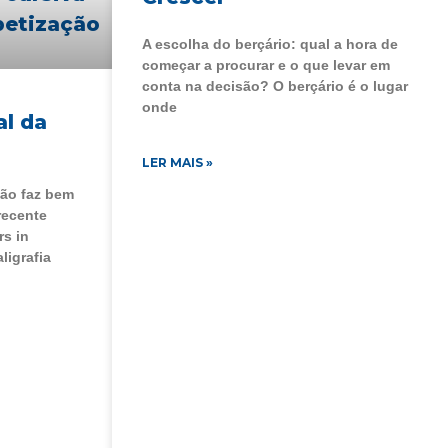
A escolha do berçário: qual a hora de
começar a procurar e o que levar em
conta na decisão? O berçário é o lugar
onde
al da
LER MAIS »
mão faz bem
recente
rs in
ligrafia